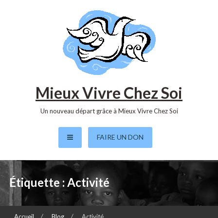
S
k
i
p
t
o
c
o
Mieux Vivre Chez Soi
n
t
Un nouveau départ grâce à Mieux Vivre Chez Soi
e
n
FAIRE UN DON
t
Étiquette :
Activité
Accueil
Blog
Activité