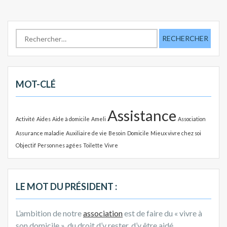
R
e
c
h
e
MOT-CLÉ
r
c
Assistance
h
Activité
Aides
Aide à domicile
Ameli
Association
e
Assurance maladie
Auxiliaire de vie
Besoin
Domicile
Mieux vivre chez soi
r
Objectif
Personnes agées
Toilette
Vivre
:
LE MOT DU PRÉSIDENT :
L’ambition de notre
association
est de faire du « vivre à
son domicile », du droit d’y rester, d’y être aidé,