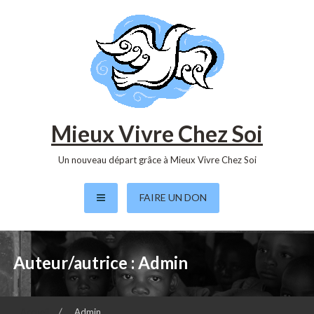
S
k
i
p
t
o
c
o
Mieux Vivre Chez Soi
n
t
Un nouveau départ grâce à Mieux Vivre Chez Soi
e
n
FAIRE UN DON
t
Auteur/autrice :
Admin
Accueil
Admin