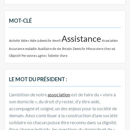
c
h
e
MOT-CLÉ
r
c
Assistance
h
Activité
Aides
Aide à domicile
Ameli
Association
e
Assurance maladie
Auxiliaire de vie
Besoin
Domicile
Mieux vivre chez soi
r
Objectif
Personnes agées
Toilette
Vivre
:
LE MOT DU PRÉSIDENT :
L’ambition de notre
association
est de faire du « vivre à
son domicile », du droit d’y rester, d’y être aidé,
accompagné et soigné, un des enjeux pour la société de
demain. Ainsi contribuer à la construction d’une société
solidaire où chacun puisse être reconnu dans sa dignité.
Pour chaque individu, les questions du domicile et de «