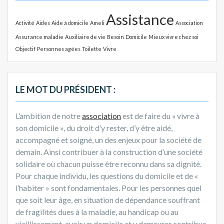
c
:
Assistance
h
Activité
Aides
Aide à domicile
Ameli
Association
e
Assurance maladie
Auxiliaire de vie
Besoin
Domicile
Mieux vivre chez soi
r
Objectif
Personnes agées
Toilette
Vivre
:
LE MOT DU PRÉSIDENT :
L’ambition de notre
association
est de faire du « vivre à
son domicile », du droit d’y rester, d’y être aidé,
accompagné et soigné, un des enjeux pour la société de
demain. Ainsi contribuer à la construction d’une société
solidaire où chacun puisse être reconnu dans sa dignité.
Pour chaque individu, les questions du domicile et de «
l’habiter » sont fondamentales. Pour les personnes quel
que soit leur âge, en situation de dépendance souffrant
de fragilités dues à la maladie, au handicap ou au
vieillissement, avoir un domicile et y demeurer contribue