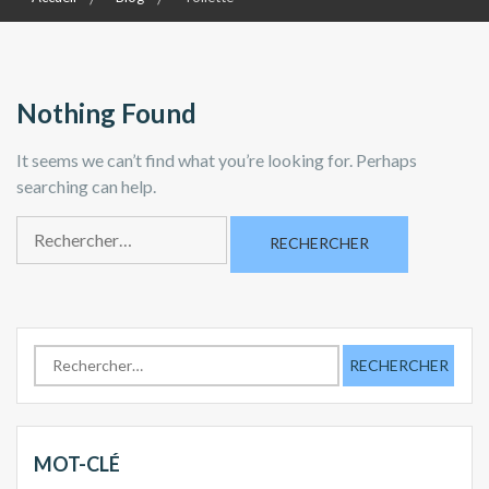
Nothing Found
It seems we can’t find what you’re looking for. Perhaps
searching can help.
R
e
c
h
e
R
r
e
c
c
h
h
e
e
MOT-CLÉ
r
r