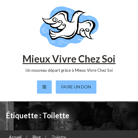
S
k
i
p
t
o
c
o
Mieux Vivre Chez Soi
n
t
Un nouveau départ grâce à Mieux Vivre Chez Soi
e
n
FAIRE UN DON
t
Étiquette :
Toilette
Accueil
Blog
Toilette