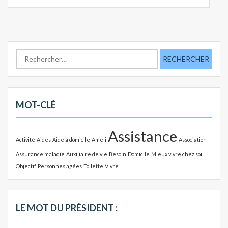
R
e
c
h
e
MOT-CLÉ
r
c
Assistance
h
Activité
Aides
Aide à domicile
Ameli
Association
e
Assurance maladie
Auxiliaire de vie
Besoin
Domicile
Mieux vivre chez soi
r
Objectif
Personnes agées
Toilette
Vivre
:
LE MOT DU PRÉSIDENT :