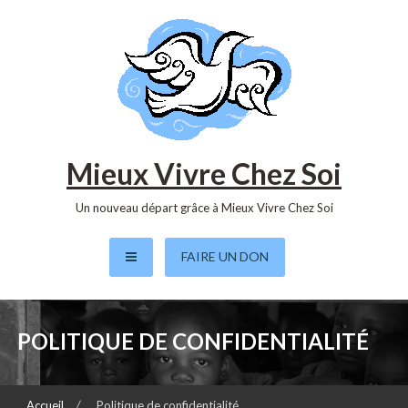
S
k
i
p
t
o
c
o
Mieux Vivre Chez Soi
n
t
Un nouveau départ grâce à Mieux Vivre Chez Soi
e
n
FAIRE UN DON
t
POLITIQUE DE CONFIDENTIALITÉ
Accueil
Politique de confidentialité