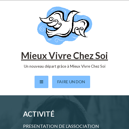
S
k
i
p
t
o
c
o
Mieux Vivre Chez Soi
n
t
Un nouveau départ grâce à Mieux Vivre Chez Soi
e
n
FAIRE UN DON
t
ACTIVITÉ
PRESENTATION DE L’ASSOCIATION