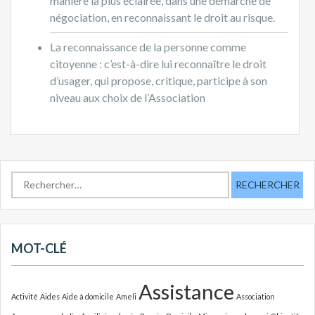
manière la plus éclairée, dans une démarche de
négociation, en reconnaissant le droit au risque.
La reconnaissance de la personne comme
citoyenne : c’est-à-dire lui reconnaître le droit
d’usager, qui propose, critique, participe à son
niveau aux choix de l’Association
R
e
c
h
e
MOT-CLÉ
r
c
Assistance
h
Activité
Aides
Aide à domicile
Ameli
Association
e