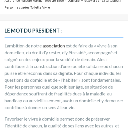
Assurance maladie
Auxiliaire de vie
Besoin
Domicile
Mieux vivre chez soi
Objectif
r
Personnes agées
Toilette
Vivre
:
LE MOT DU PRÉSIDENT :
L’ambition de notre
association
est de faire du « vivre à son
domicile », du droit d’y rester, d’y être aidé, accompagné et
soigné, un des enjeux pour la société de demain. Ainsi
contribuer à la construction d’une société solidaire où chacun
puisse être reconnu dans sa dignité. Pour chaque individu, les
questions du domicile et de « l’habiter » sont fondamentales.
Pour les personnes quel que soit leur âge, en situation de
dépendance souffrant de fragilités dues à la maladie, au
handicap ou au vieillissement, avoir un domicile et y demeurer
contribue à donner un sens à leur vie.
Favoriser le vivre à domicile permet donc de préserver
l’identité de chacun, la qualité de ses liens avec les autres, et