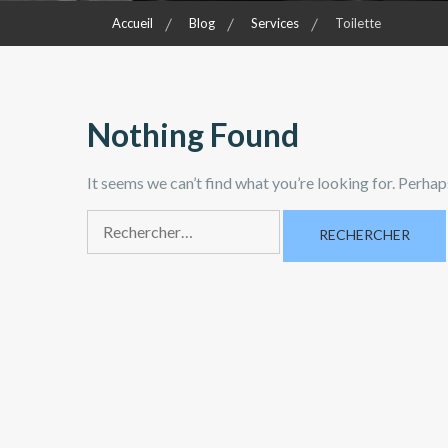
Accueil
Blog
Services
Toilette
Nothing Found
It seems we can’t find what you’re looking for. Perhap
R
e
c
h
e
r
c
h
e
r