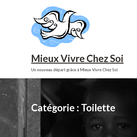
S
k
i
p
t
o
c
o
Mieux Vivre Chez Soi
n
t
Un nouveau départ grâce à Mieux Vivre Chez Soi
e
n
t
Catégorie :
Toilette