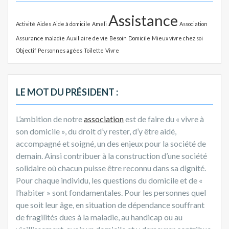
c
:
Assistance
h
Activité
Aides
Aide à domicile
Ameli
Association
e
Assurance maladie
Auxiliaire de vie
Besoin
Domicile
Mieux vivre chez soi
r
Objectif
Personnes agées
Toilette
Vivre
:
LE MOT DU PRÉSIDENT :
L’ambition de notre
association
est de faire du « vivre à
son domicile », du droit d’y rester, d’y être aidé,
accompagné et soigné, un des enjeux pour la société de
demain. Ainsi contribuer à la construction d’une société
solidaire où chacun puisse être reconnu dans sa dignité.
Pour chaque individu, les questions du domicile et de «
l’habiter » sont fondamentales. Pour les personnes quel
que soit leur âge, en situation de dépendance souffrant
de fragilités dues à la maladie, au handicap ou au