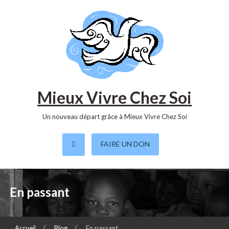
S
k
i
p
t
o
c
o
Mieux Vivre Chez Soi
n
t
Un nouveau départ grâce à Mieux Vivre Chez Soi
e
n
FAIRE UN DON
t
En passant
Accueil
Blog
En passant