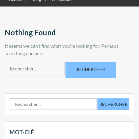
Nothing Found
It seems we can’t find what you’re looking for. Perhaps
searching can help.
R
e
c
h
e
R
r
e
c
c
h
h
e
e
MOT-CLÉ
r
r