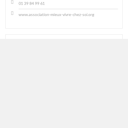
01 39 84 99 61
www.association-mieux-vivre-chez-soi.org